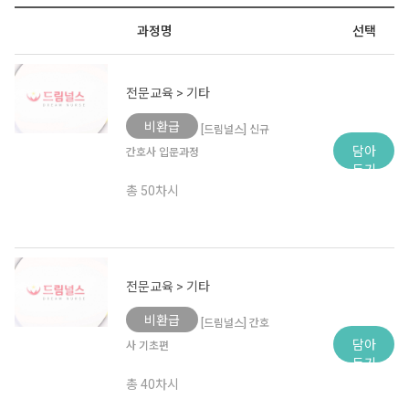
과정명
선택
전문교육 > 기타
비환급
[드림널스] 신규
담아
간호사 입문과정
두기
총 50차시
전문교육 > 기타
비환급
[드림널스] 간호
담아
사 기초편
두기
총 40차시