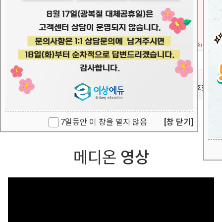
QPS
교육
의료기관평가
감염관리
로그인
내강의실
아이디/비밀번호찾기
7일동안 이 창을 열지 않음
[창 닫기]
메디온
영상