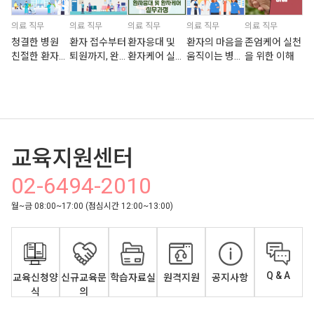
의료 직무
의료 직무
의료 직무
의료 직무
의료 직무
청결한 병원
환자 접수부터
환자응대 및
환자의 마음을
존엄케어 실천
친절한 환자케
퇴원까지, 완
환자케어 실무
움직이는 병원
을 위한 이해
어 실천하기
벽 고객응대 A
과정
실무 전략
to Z
교육지원센터
02-6494-2010
월~금 08:00~17:00 (점심시간 12:00~13:00)
Q & A
교육신청양
신규교육문
학습자료실
원격지원
공지사항
식
의