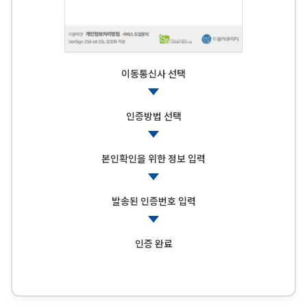
이동통신사 선택
인증방법 선택
본인확인을 위한 정보 입력
발송된 인증번호 입력
인증 완료