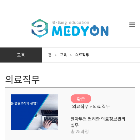
교육
홈
>
교육
>
의료직무
의료직무
환급
의료직무 > 의료 직무
알아두면 편리한 의료정보관리
실무
총 25과정