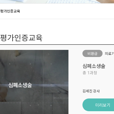
- 요양병원
신규교육문의
감염관리(IM)
병원·종합병원
 평가인증교육
- 관련법규
교육신청양식
정성 평가 결과
- 서식·자료
수강후기
- 가이드라인
심사 컨설팅
- 신종감염병 관리
조사 컨설팅
 평가인증교육
- 감염 소식
- 관련사이트
비환급
의료기
심폐소생술
총 1과정
김세진 강사
미리보기