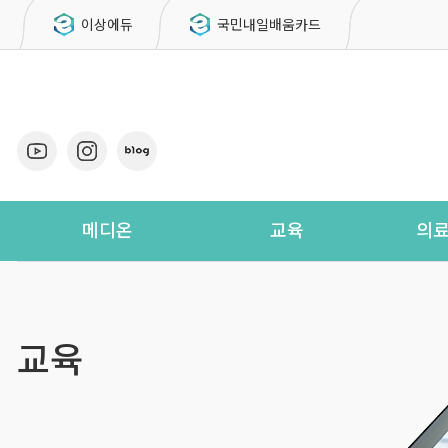
이상에듀
국민내일배움카드
메디온
교육
의
About
직무능력향상교육
평가
- 메디온
의료기관 평가인증교육
- 인증현황
- 
교육
- 요양병원
- 찾아오시는 길
- 병원·종합병원
- 재활병원
- 정신병원
적정