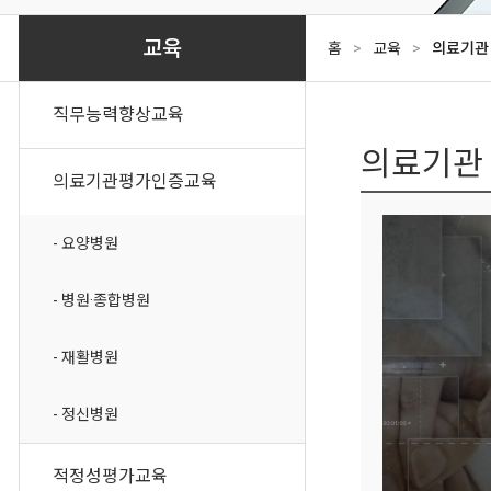
적정성평가 교육
- 
교육
홈
>
교육
>
의료기관
전문교육
- 적
의료기관 법정필수교육
청구
직무능력향상교육
산업안전보건교육
현지
의료기관
사무·OA과정
의료기관평가인증교육
외국어과정
- 요양병원
양방향 LIVE 교육
- 병원·종합병원
- 재활병원
- 정신병원
적정성평가교육