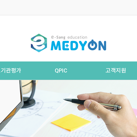
료기관평가
QPIC
고객지원
인증 컨설팅
QPIC
공지사항
- 요양병원
환자안전(QPS)
학습자료실
병원·종합병원
- 관련법규
원격지원
- 재활병원
- 서식·자료
- 정신병원
자주하는 질문
- QPS 소식
- 관련사이트
학습문의
성평가 컨설팅