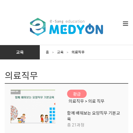
교육
홈
>
교육
>
의료직무
의료직무
환급
의료직무 > 의료 직무
함께 배워보는 요양직무 기본교
육
총 21과정